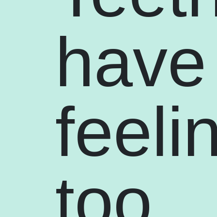
have
feeli
too.