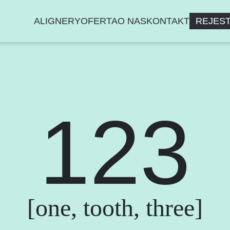
ALIGNERY
OFERTA
O NAS
KONTAKT
REJES
123
[one, tooth, three]