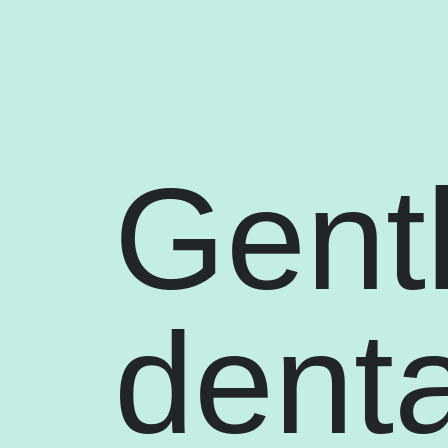
Gent
denta