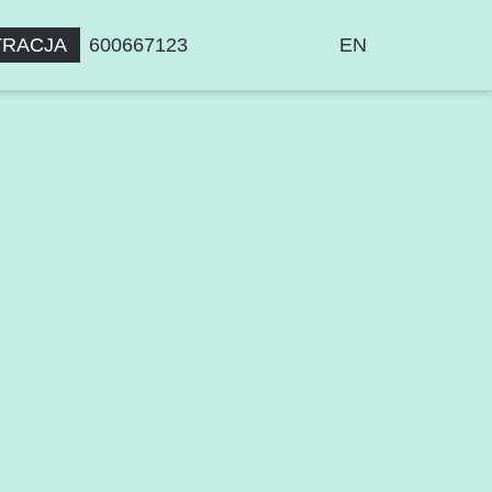
TRACJA
600667123
EN