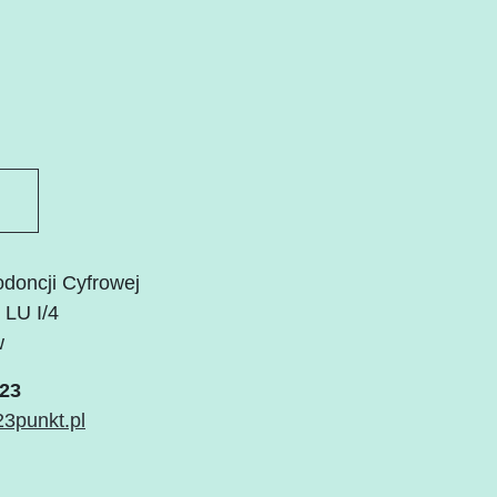
odoncji Cyfrowej
 LU I/4
w
123
23punkt.pl