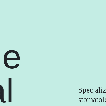
le
l
Specjaliz
stomatol