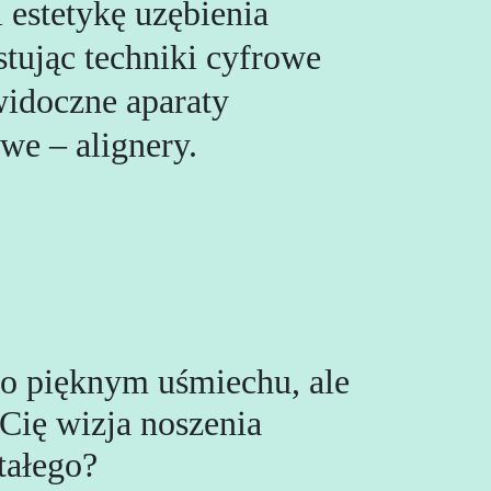
 estetykę uzębienia
tując techniki cyfrowe
widoczne aparaty
we – alignery.
o pięknym uśmiechu, ale
 Cię wizja noszenia
tałego?