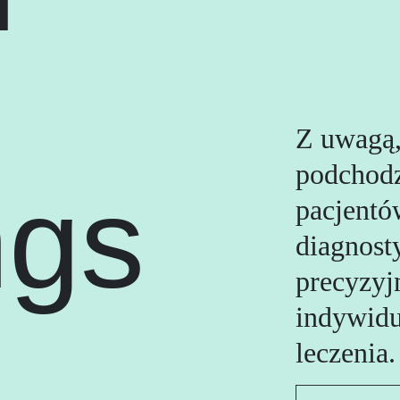
Z uwagą,
podchodz
ngs
pacjent
diagnost
precyzyj
indywidu
leczenia.