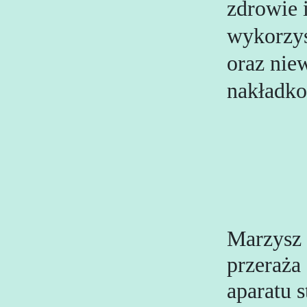
zdrowie i
wykorzys
oraz nie
nakładko
Marzysz 
przeraża
aparatu s