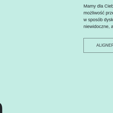
Mamy dla Ciebi
możliwość prz
w sposób dyskr
niewidoczne, a
ALIGNE
h