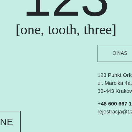
[one, tooth, three]
O NAS
123 Punkt Ort
ul. Marcika 4a,
30-443 Krakó
+48 600 667 
rejestracja@1
INE